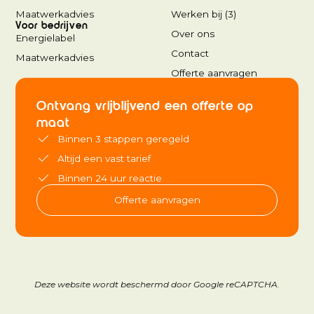
Maatwerkadvies
Werken bij (
3
)
Voor bedrijven
Over ons
Energielabel
Contact
Maatwerkadvies
Offerte aanvragen
Ontvang vrijblijvend een offerte op
maat
Binnen 3 stappen geregeld
Altijd een vast tarief
Binnen 24 uur reactie
Offerte aanvragen
Deze website wordt beschermd door Google reCAPTCHA.