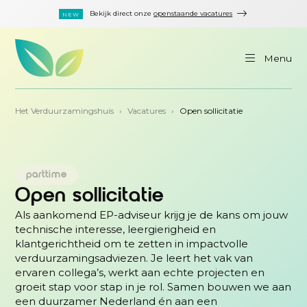
Bekijk direct onze
openstaande vacatures
Menu
Het Verduurzamingshuis
›
Vacatures
›
Open sollicitatie
parttime
Open sollicitatie
Als aankomend EP-adviseur krijg je de kans om jouw
technische interesse, leergierigheid en
klantgerichtheid om te zetten in impactvolle
verduurzamingsadviezen. Je leert het vak van
ervaren collega’s, werkt aan echte projecten en
groeit stap voor stap in je rol. Samen bouwen we aan
een duurzamer Nederland én aan een