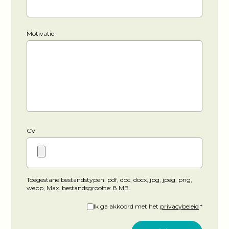
Motivatie
CV
Toegestane bestandstypen: pdf, doc, docx, jpg, jpeg, png,
webp, Max. bestandsgrootte: 8 MB.
Akkoord
Ik ga akkoord met het
privacybeleid
*
met
het