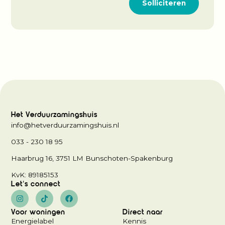
privacybeleid
*
Het Verduurzamingshuis
info@hetverduurzamingshuis.nl
033 - 230 18 95
Haarbrug 16, 3751 LM Bunschoten-Spakenburg
KvK: 89185153
Let's connect
Voor woningen
Direct naar
Energielabel
Kennis